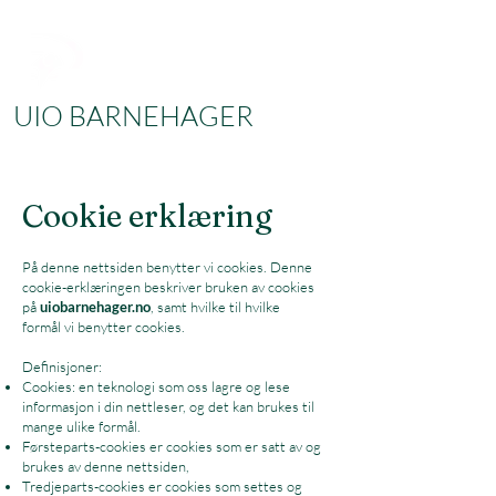
UIO BARNEHAGER
Cookie erklæring
På denne nettsiden benytter vi cookies. Denne
cookie-erklæringen beskriver bruken av cookies
på
uiobarnehager.no
, samt hvilke til hvilke
formål vi benytter cookies.
Definisjoner:
Cookies: en teknologi som oss lagre og lese
informasjon i din nettleser, og det kan brukes til
mange ulike formål.
Førsteparts-cookies er cookies som er satt av og
brukes av denne nettsiden,
Tredjeparts-cookies er cookies som settes og