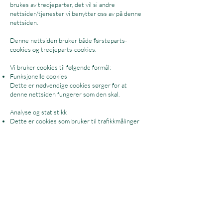
brukes av tredjeparter, det vil si andre
nettsider/tjenester vi benytter oss av på denne
nettsiden.
Denne nettsiden bruker både førsteparts-
cookies og tredjeparts-cookies.
Vi bruker cookies til følgende formål:
Funksjonelle cookies
Dette er nødvendige cookies sørger for at
denne nettsiden fungerer som den skal.
Analyse og statistikk
Dette er cookies som bruker til trafikkmålinger
og analyse av bruksmønster etc.
Det blir ikke samlet inn personlige opplysninger
fra denne websiden.
Kontaktinformasjon
Telefon
97 98 49 89
sofia.bjorvand@grimerudbarnehage.no
Grimerudveien 71, 2312 Ottestad